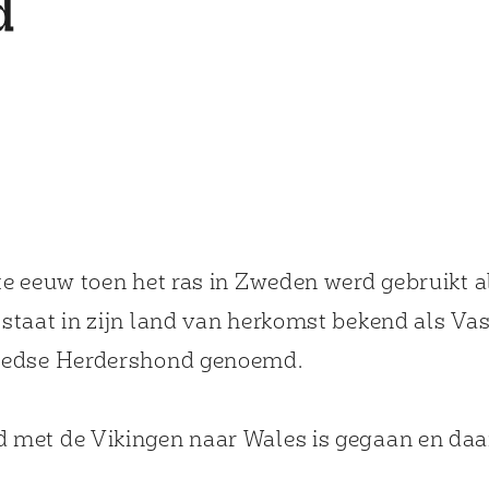
d
w)
 new window)
e eeuw toen het ras in Zweden werd gebruikt a
staat in zijn land van herkomst bekend als Va
weedse Herdershond genoemd.
 met de Vikingen naar Wales is gegaan en da