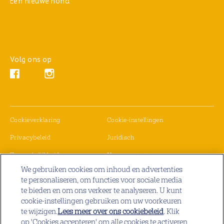
Een nieuwe hond
Volg ons op
Instagram (opens in new window)
Facebook (opens in new window)
(opens in new window)
Cookieverklaring
Cookie-instellingen
(opens in new window)
(opens in new window)
Privacybeleid
Juridisch
(opens in new window)
(opens in new window)
Toegankelijkheid
Neem contact op
We gebruiken cookies om inhoud en advertenties
(opens in new window)
(opens in new window)
Carrières
Recyclebaarheid verpakking
te personaliseren, om functies voor sociale media
te bieden en om ons verkeer te analyseren. U kunt
cookie-instellingen gebruiken om uw voorkeuren
Copyright© 2026 Incorporated and its Affiliates. All Rights Reserved.
te wijzigen.
Lees meer over ons cookiebeleid
(opens in a
. Klik
op 'Cookies accepteren' om alle cookies te activeren
new tab)