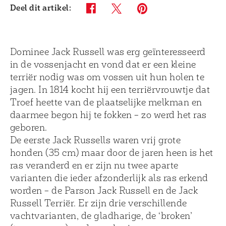
Deel dit artikel:
Twitter (opens in new window)
Pinterest (opens in new windo
Facebook (opens in new window)
Dominee Jack Russell was erg geïnteresseerd
in de vossenjacht en vond dat er een kleine
terriër nodig was om vossen uit hun holen te
jagen. In 1814 kocht hij een terriërvrouwtje dat
Troef heette van de plaatselijke melkman en
daarmee begon hij te fokken – zo werd het ras
geboren.
De eerste Jack Russells waren vrij grote
honden (35 cm) maar door de jaren heen is het
ras veranderd en er zijn nu twee aparte
varianten die ieder afzonderlijk als ras erkend
worden – de Parson Jack Russell en de Jack
Russell Terriër. Er zijn drie verschillende
vachtvarianten, de gladharige, de ‘broken’