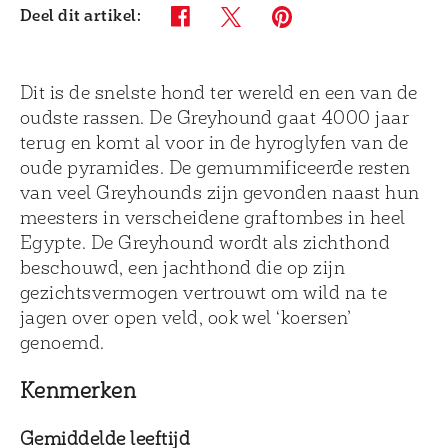
Deel dit artikel:
Twitter (opens in new window)
Pinterest (opens in new windo
Facebook (opens in new window)
Dit is de snelste hond ter wereld en een van de
oudste rassen. De Greyhound gaat 4000 jaar
terug en komt al voor in de hyroglyfen van de
oude pyramides. De gemummificeerde resten
van veel Greyhounds zijn gevonden naast hun
meesters in verscheidene graftombes in heel
Egypte. De Greyhound wordt als zichthond
beschouwd, een jachthond die op zijn
gezichtsvermogen vertrouwt om wild na te
jagen over open veld, ook wel ‘koersen’
genoemd.
Kenmerken
Gemiddelde leeftijd