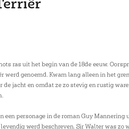
erriër
w)
 new window)
ots ras uit het begin van de 18de eeuw. Oorspr
ër werd genoemd. Kwam lang alleen in het gre
 de jacht en omdat ze zo stevig en rustig ware
m.
een personage in de roman Guy Mannering uit 
 levendig werd beschreven. Sir Walter was zo w